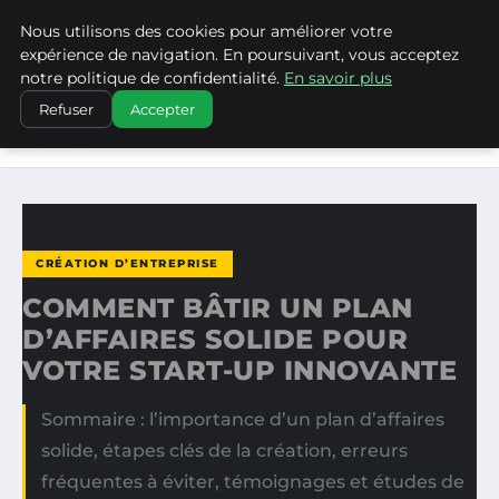
Nous utilisons des cookies pour améliorer votre
LA VANGUARDIA DEL SUR
expérience de navigation. En poursuivant, vous acceptez
notre politique de confidentialité.
En savoir plus
ACCUEIL
CRÉATION D’ENTREPRISE
Refuser
Accepter
COMMENT BÂTIR UN PLAN D’AFFAIRES SOLIDE POUR
VOTRE…
CRÉATION D’ENTREPRISE
COMMENT BÂTIR UN PLAN
D’AFFAIRES SOLIDE POUR
VOTRE START-UP INNOVANTE
Sommaire : l’importance d’un plan d’affaires
solide, étapes clés de la création, erreurs
fréquentes à éviter, témoignages et études de