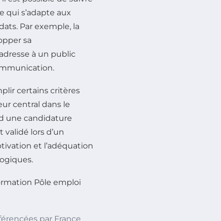
e qui s’adapte aux
ats. Par exemple, la
opper sa
’adresse à un public
communication.
plir certains critères
eur central dans le
end une candidature
 validé lors d’un
tivation et l’adéquation
gogiques.
rmation Pôle emploi
férencées par France