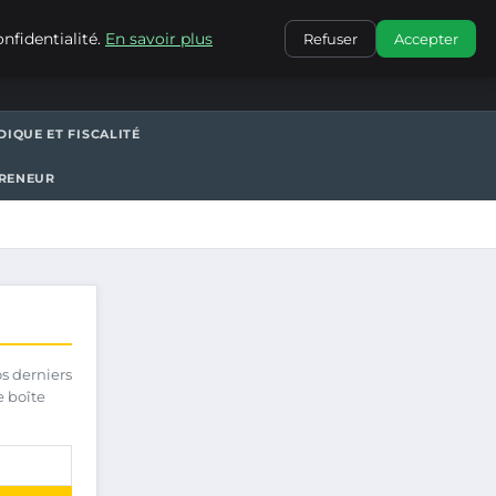
CONTACT
nfidentialité.
En savoir plus
Refuser
Accepter
DIQUE ET FISCALITÉ
PRENEUR
os derniers
e boîte