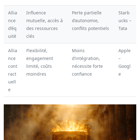
Allia
Influence
Perte partielle
Starb
nce
mutuelle, accès à
d’autonomie,
ucks –
d’éq
des ressources
conflits potentiels
Tata
uité
clés
Allia
Flexibilité,
Moins
Apple
nce
engagement
d’intégration,
–
cont
limité, coûts
nécessite forte
Googl
ract
moindres
confiance
e
uell
e