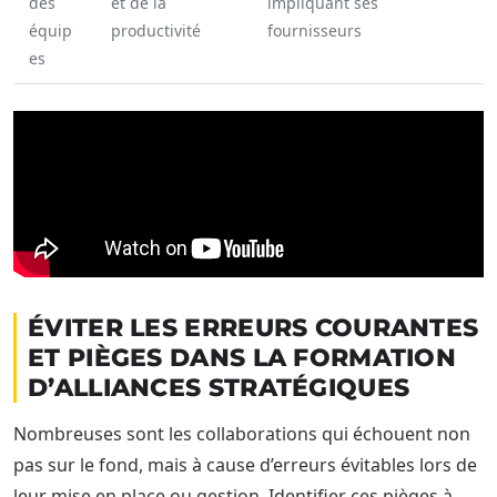
des
et de la
impliquant ses
équip
productivité
fournisseurs
es
ÉVITER LES ERREURS COURANTES
ET PIÈGES DANS LA FORMATION
D’ALLIANCES STRATÉGIQUES
Nombreuses sont les collaborations qui échouent non
pas sur le fond, mais à cause d’erreurs évitables lors de
leur mise en place ou gestion. Identifier ces pièges à