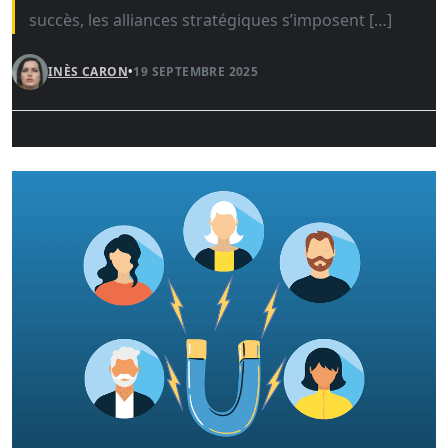
succès, les alliances stratégiques s’imposent […]
INÈS CARON
•
19 SEPTEMBRE 2025