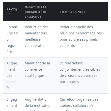
IMPACT SUR LA
PRATIQ
DURABILITÉ DE
EXEMPLE CONCRET
UE
L’ALLIANCE
Comm
Réduction des
Renault appelle des
unicati
malentendus,
réunions hebdomadaires
on
meilleure
pour suivre ses projets
réguli
collaboration
conjoints
ère
Aligne
Maintient de la
L’Oréal définit
ment
cohérence
conjointement les cibles
des
stratégique
de croissance avec ses
objecti
partenaires
fs
Engag
Augmentation
Carrefour organise des
ement
de la motivation
ateliers collaboratifs