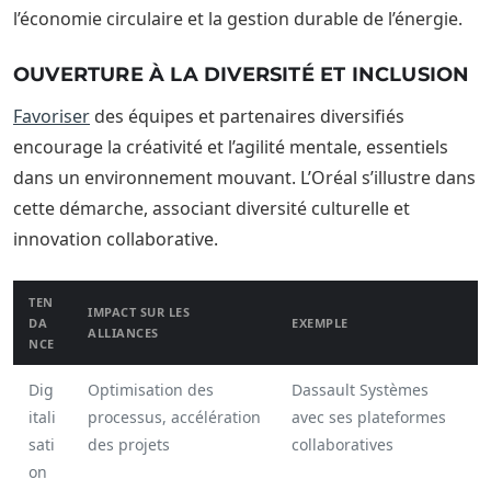
l’économie circulaire et la gestion durable de l’énergie.
OUVERTURE À LA DIVERSITÉ ET INCLUSION
Favoriser
des équipes et partenaires diversifiés
encourage la créativité et l’agilité mentale, essentiels
dans un environnement mouvant. L’Oréal s’illustre dans
cette démarche, associant diversité culturelle et
innovation collaborative.
TEN
IMPACT SUR LES
DA
EXEMPLE
ALLIANCES
NCE
Dig
Optimisation des
Dassault Systèmes
itali
processus, accélération
avec ses plateformes
sati
des projets
collaboratives
on