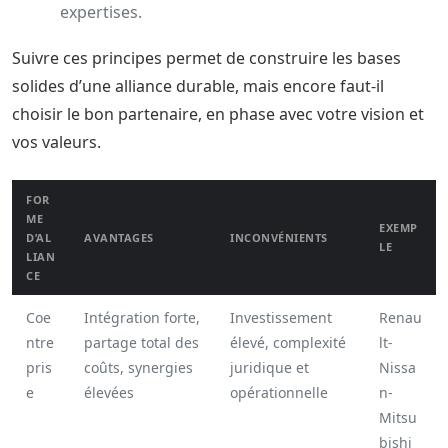
expertises.
Suivre ces principes permet de construire les bases
solides d’une alliance durable, mais encore faut-il
choisir le bon partenaire, en phase avec votre vision et
vos valeurs.
FOR
ME
EXEMP
D’AL
AVANTAGES
INCONVÉNIENTS
LE
LIAN
CE
Coe
Intégration forte,
Investissement
Renau
ntre
partage total des
élevé, complexité
lt-
pris
coûts, synergies
juridique et
Nissa
e
élevées
opérationnelle
n-
Mitsu
bishi