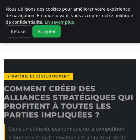
Nous utilisons des cookies pour améliorer votre expérience
LA VANGUARDIA DEL SUR
de navigation. En poursuivant, vous acceptez notre politique
de confidentialité.
En savoir plus
ACCUEIL
STRATÉGIE ET DÉVELOPPEMENT
Refuser
Accepter
COMMENT CRÉER DES ALLIANCES
STRATÉGIQUES QUI PROFITENT…
STRATÉGIE ET DÉVELOPPEMENT
COMMENT CRÉER DES
ALLIANCES STRATÉGIQUES QUI
PROFITENT À TOUTES LES
PARTIES IMPLIQUÉES ?
Dans un contexte économique où la compétition
s’intensifie et où l’innovation est un facteur-clé de