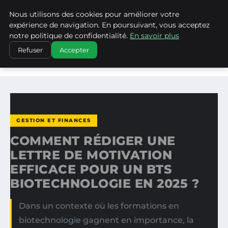
Nous utilisons des cookies pour améliorer votre
LA VANGUARDIA DEL SUR
expérience de navigation. En poursuivant, vous acceptez
notre politique de confidentialité.
En savoir plus
ACCUEIL
GESTION ET FINANCES
Refuser
Accepter
COMMENT RÉDIGER UNE LETTRE DE MOTIVATION EFFICACE
POUR…
GESTION ET FINANCES
COMMENT RÉDIGER UNE
LETTRE DE MOTIVATION
EFFICACE POUR UN BTS
BIOTECHNOLOGIE EN 2025 ?
Dans un contexte où les formations en
biotechnologie gagnent en importance, la