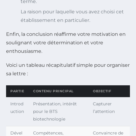
terme.
La raison pour laquelle vous avez choisi cet
établissement en particulier.
Enfin, la conclusion réaffirme votre motivation en
soulignant votre détermination et votre
enthousiasme.
Voici un tableau récapitulatif simple pour organiser
sa lettre :
PARTIE
CONTENU PRINCIPAL
OBJECTIF
Introd
Présentation, intérêt
Capturer
uction
pour le BTS
l’attention
biotechnologie
Dével
Compétences,
Convaincre de