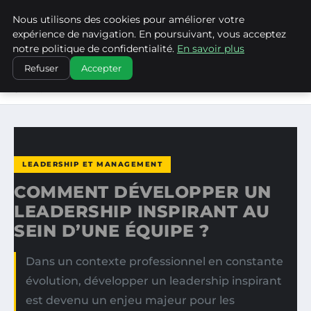
Nous utilisons des cookies pour améliorer votre
LA VANGUARDIA DEL SUR
expérience de navigation. En poursuivant, vous acceptez
notre politique de confidentialité.
En savoir plus
ACCUEIL
LEADERSHIP ET MANAGEMENT
Refuser
Accepter
COMMENT DÉVELOPPER UN LEADERSHIP INSPIRANT AU
SEIN…
LEADERSHIP ET MANAGEMENT
COMMENT DÉVELOPPER UN
LEADERSHIP INSPIRANT AU
SEIN D’UNE ÉQUIPE ?
Dans un contexte professionnel en constante
évolution, développer un leadership inspirant
est devenu un enjeu majeur pour les