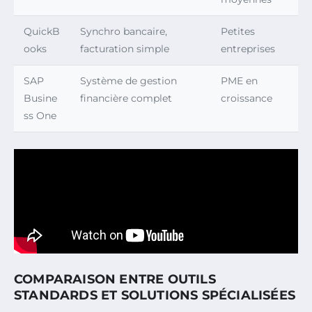
QuickB
Synchro bancaire,
Petites
ooks
facturation simple
entreprises
SAP
Système de gestion
PME en
Busine
financière complet
croissance
ss One
COMPARAISON ENTRE OUTILS
STANDARDS ET SOLUTIONS SPÉCIALISÉES