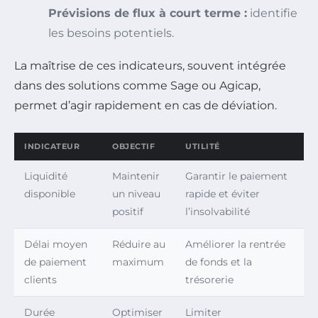
Prévisions de flux à court terme :
identifie
les besoins potentiels.
La maîtrise de ces indicateurs, souvent intégrée
dans des solutions comme Sage ou Agicap,
permet d’agir rapidement en cas de déviation.
INDICATEUR
OBJECTIF
UTILITÉ
Liquidité
Maintenir
Garantir le paiement
disponible
un niveau
rapide et éviter
positif
l’insolvabilité
Délai moyen
Réduire au
Améliorer la rentrée
de paiement
maximum
de fonds et la
clients
trésorerie
Durée
Optimiser
Limiter