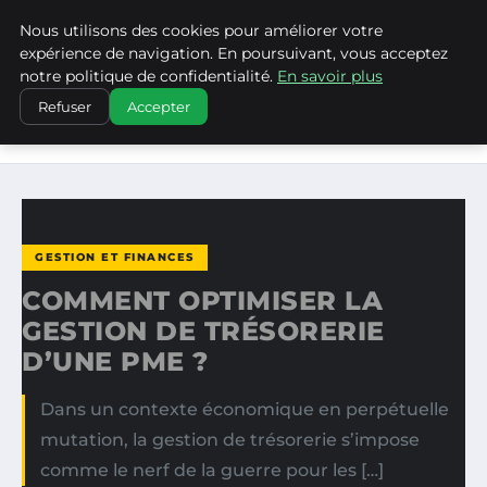
Nous utilisons des cookies pour améliorer votre
LA VANGUARDIA DEL SUR
expérience de navigation. En poursuivant, vous acceptez
notre politique de confidentialité.
En savoir plus
ACCUEIL
GESTION ET FINANCES
Refuser
Accepter
COMMENT OPTIMISER LA GESTION DE TRÉSORERIE D’UNE
PME ?
GESTION ET FINANCES
COMMENT OPTIMISER LA
GESTION DE TRÉSORERIE
D’UNE PME ?
Dans un contexte économique en perpétuelle
mutation, la gestion de trésorerie s’impose
comme le nerf de la guerre pour les […]