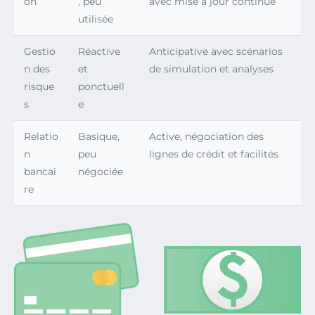
on
, peu
avec mise à jour continue
utilisée
Gestio
Réactive
Anticipative avec scénarios
n des
et
de simulation et analyses
risque
ponctuell
s
e
Relatio
Basique,
Active, négociation des
n
peu
lignes de crédit et facilités
bancai
négociée
re