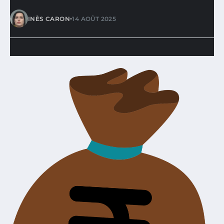
•
INÈS CARON
14 AOÛT 2025