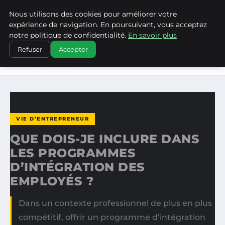
Nous utilisons des cookies pour améliorer votre
LA VANGUARDIA DEL SUR
expérience de navigation. En poursuivant, vous acceptez
notre politique de confidentialité.
En savoir plus
ACCUEIL
VIE D’ENTREPRENEUR
Refuser
Accepter
QUE DOIS-JE INCLURE DANS LES PROGRAMMES
D’INTÉGRATION…
VIE D’ENTREPRENEUR
QUE DOIS-JE INCLURE DANS
LES PROGRAMMES
D’INTÉGRATION DES
EMPLOYÉS ?
Dans un contexte professionnel de plus en plus
compétitif, offrir un programme d’intégration