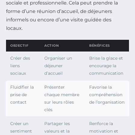
sociale et professionnelle. Cela peut prendre la
forme d’une réunion d’accueil, de déjeuners
informels ou encore d’une visite guidée des
locaux.
OBJECTIF
ACTION
BÉNÉFICES
Créer des
Organiser un
Brise la glace et
liens
déjeuner
encourage la
sociaux
d’accueil
communication
Fluidifier la
Présenter
Favorise la
prise de
chaque membre
compréhension
contact
sur leurs rôles
de l’organisation
clés
Créer un
Partager les
Renforce la
sentiment
valeurs et la
motivation et