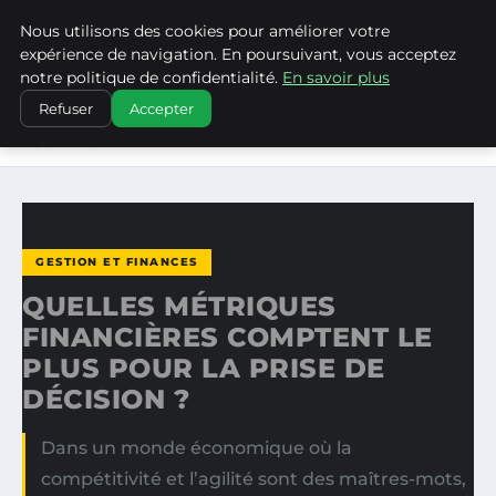
Nous utilisons des cookies pour améliorer votre
LA VANGUARDIA DEL SUR
expérience de navigation. En poursuivant, vous acceptez
notre politique de confidentialité.
En savoir plus
ACCUEIL
GESTION ET FINANCES
Refuser
Accepter
QUELLES MÉTRIQUES FINANCIÈRES COMPTENT LE PLUS
POUR LA…
GESTION ET FINANCES
QUELLES MÉTRIQUES
FINANCIÈRES COMPTENT LE
PLUS POUR LA PRISE DE
DÉCISION ?
Dans un monde économique où la
compétitivité et l’agilité sont des maîtres-mots,