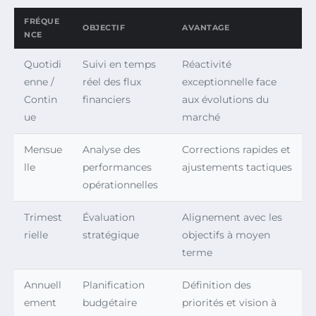
FRÉQUE
OBJECTIF
AVANTAGE
NCE
Quotidi
Suivi en temps
Réactivité
enne /
réel des flux
exceptionnelle face
Contin
financiers
aux évolutions du
ue
marché
Mensue
Analyse des
Corrections rapides et
lle
performances
ajustements tactiques
opérationnelles
Trimest
Évaluation
Alignement avec les
rielle
stratégique
objectifs à moyen
terme
Annuell
Planification
Définition des
ement
budgétaire
priorités et vision à