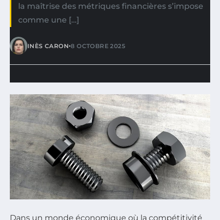
la maîtrise des métriques financières s’impose
comme une […]
•
INÈS CARON
8 OCTOBRE 2025
Dans un monde économique où la compétitivité