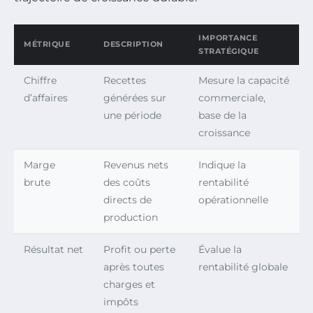
IMPORTANCE
MÉTRIQUE
DESCRIPTION
STRATÉGIQUE
Chiffre
Recettes
Mesure la capacité
d’affaires
générées sur
commerciale,
une période
base de la
croissance
Marge
Revenus nets
Indique la
brute
des coûts
rentabilité
directs de
opérationnelle
production
Résultat net
Profit ou perte
Évalue la
après toutes
rentabilité globale
charges et
impôts