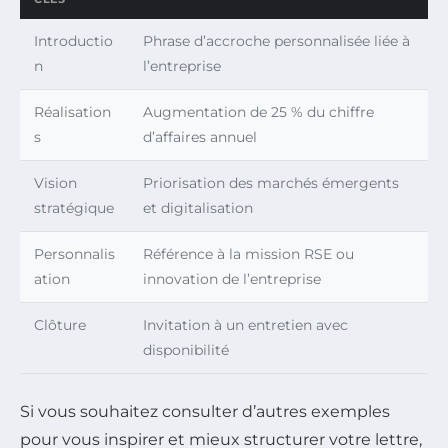
Introductio
Phrase d’accroche personnalisée liée à
n
l’entreprise
Réalisation
Augmentation de 25 % du chiffre
s
d’affaires annuel
Vision
Priorisation des marchés émergents
stratégique
et digitalisation
Personnalis
Référence à la mission RSE ou
ation
innovation de l’entreprise
Clôture
Invitation à un entretien avec
disponibilité
Si vous souhaitez consulter d’autres exemples
pour vous inspirer et mieux structurer votre lettre,