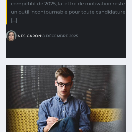
compétitif de 2025, la lettre de motivation reste
un outil incontournable pour toute candidature
[…]
•
INÈS CARON
8 DÉCEMBRE 2025