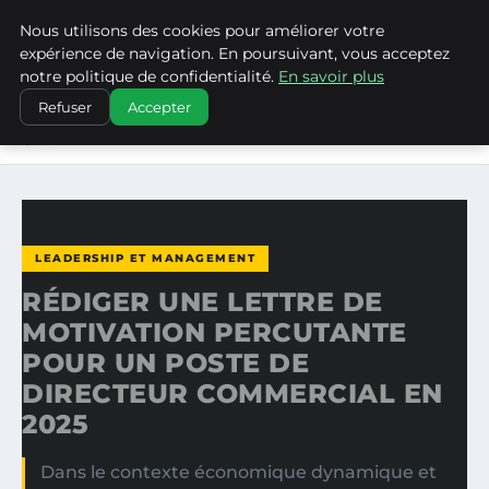
Nous utilisons des cookies pour améliorer votre
LA VANGUARDIA DEL SUR
expérience de navigation. En poursuivant, vous acceptez
notre politique de confidentialité.
En savoir plus
ACCUEIL
LEADERSHIP ET MANAGEMENT
Refuser
Accepter
RÉDIGER UNE LETTRE DE MOTIVATION PERCUTANTE POUR
UN…
LEADERSHIP ET MANAGEMENT
RÉDIGER UNE LETTRE DE
MOTIVATION PERCUTANTE
POUR UN POSTE DE
DIRECTEUR COMMERCIAL EN
2025
Dans le contexte économique dynamique et