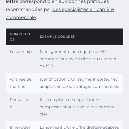
lettre correspond bien aux bonnes pratiques
recommandées par
des spécialistes en carrière
commerciale
.
COMPÉTEN
EXEMPLE CONCRET
CE
Leadership
Management d’une équipe de 20
commerciaux avec baisse du turnover
de 15 %
Analyse de
Identification d’un segment porteur et
marché
adaptation de la stratégie commerciale
Persuasio
Mise en place de négociations
n
complexes aboutissant à des contrats
clés
Innovation
Lancement d’une offre digitale adaptée