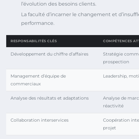
l’évolution des besoins clients.
La faculté d’incarner le changement et d’insuff
performance.
RESPONSABILITÉS CLÉS
COMPÉTENCES AT
Développement du chiffre d’affaires
Stratégie comme
prospection
Management d’équipe de
Leadership, mot
commerciaux
Analyse des résultats et adaptations
Analyse de march
réactivité
Collaboration interservices
Coopération inte
projet