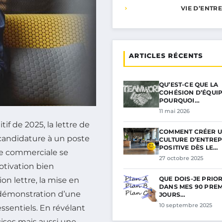
VIE D’ENTR
ARTICLES RÉCENTS
QU’EST-CE QUE LA
COHÉSION D’ÉQUIP
POURQUOI…
11 mai 2026
 de 2025, la lettre de
COMMENT CRÉER 
candidature à un poste
CULTURE D’ENTREP
POSITIVE DÈS LE…
se commerciale se
27 octobre 2025
otivation bien
QUE DOIS-JE PRIO
on lettre, la mise en
DANS MES 90 PRE
 démonstration d’une
JOURS…
10 septembre 2025
essentiels. En révélant
ses mais aussi une