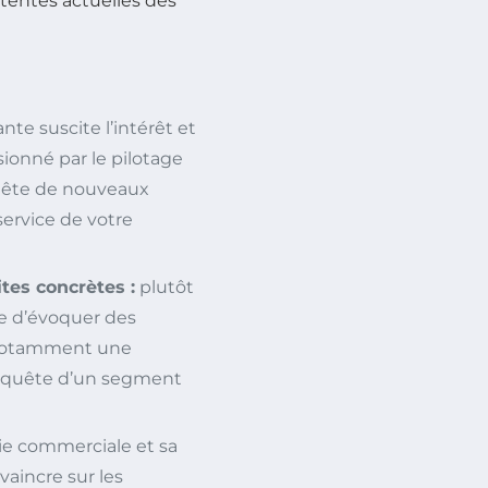
ttentes actuelles des
e suscite l’intérêt et
sionné par le pilotage
uête de nouveaux
ervice de votre
ites concrètes :
plutôt
ble d’évoquer des
, notamment une
conquête d’un segment
ie commerciale et sa
incre sur les