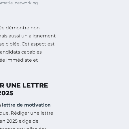
lomatie, networking
sée démontre non
mais aussi un alignement
se ciblée. Cet aspect est
 candidats capables
utée immédiate et
R UNE LETTRE
2025
a
lettre de motivation
que. Rédiger une lettre
en 2025 exige de