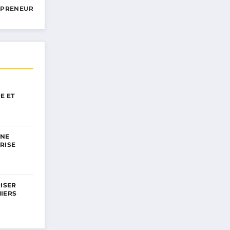
EPRENEUR
E ET
UNE
RISE
RISER
MIERS