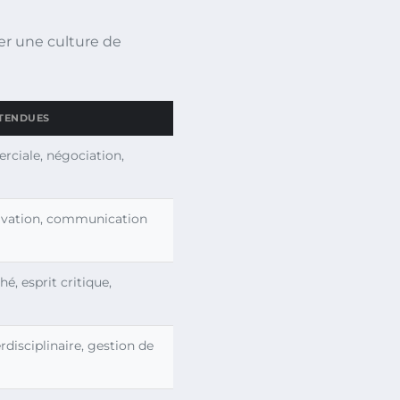
ler une culture de
TENDUES
rciale, négociation,
ivation, communication
é, esprit critique,
rdisciplinaire, gestion de