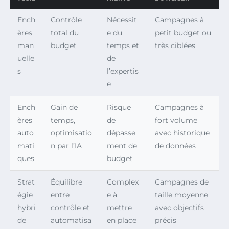
Ench
Contrôle
Nécessit
Campagnes à
ères
total du
e du
petit budget ou
man
budget
temps et
très ciblées
uelle
de
s
l’expertis
e
Ench
Gain de
Risque
Campagnes à
ères
temps,
de
fort volume
auto
optimisatio
dépasse
avec historique
mati
n par l’IA
ment de
de données
ques
budget
Strat
Équilibre
Complex
Campagnes de
égie
entre
e à
taille moyenne
hybri
contrôle et
mettre
avec objectifs
de
automatisa
en place
précis