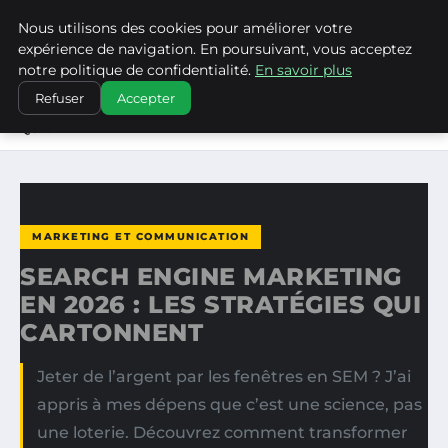
Nous utilisons des cookies pour améliorer votre
LA VANGUARDIA DEL SUR
expérience de navigation. En poursuivant, vous acceptez
notre politique de confidentialité.
En savoir plus
ACCUEIL
MARKETING ET COMMUNICATION
Refuser
Accepter
SEARCH ENGINE MARKETING EN 2026 : LES STRATÉGIES
QUI…
MARKETING ET COMMUNICATION
SEARCH ENGINE MARKETING
EN 2026 : LES STRATÉGIES QUI
CARTONNENT
Jeter de l’argent par les fenêtres en SEM ? J’ai
appris à mes dépens que c’est une science, pas
une loterie. Découvrez comment transformer