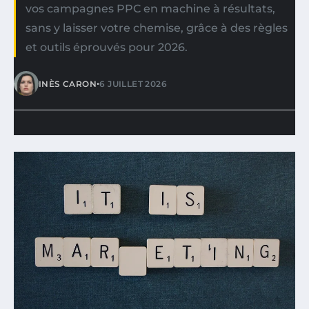
vos campagnes PPC en machine à résultats,
sans y laisser votre chemise, grâce à des règles
et outils éprouvés pour 2026.
•
INÈS CARON
6 JUILLET 2026