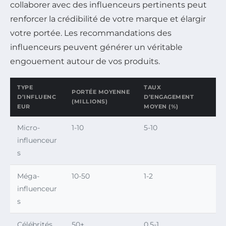
collaborer avec des influenceurs pertinents peut
renforcer la crédibilité de votre marque et élargir
votre portée. Les recommandations des
influenceurs peuvent générer un véritable
engouement autour de vos produits.
TYPE
TAUX
PORTÉE MOYENNE
D’INFLUENC
D’ENGAGEMENT
(MILLIONS)
EUR
MOYEN (%)
Micro-
1-10
5-10
influenceur
s
Méga-
10-50
1-2
influenceur
s
Célébrités
50+
0.5-1