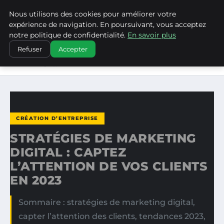
Nous utilisons des cookies pour améliorer votre
LA VANGUARDIA DEL SUR
expérience de navigation. En poursuivant, vous acceptez
notre politique de confidentialité.
En savoir plus
ACCUEIL
CRÉATION D’ENTREPRISE
Refuser
Accepter
STRATÉGIES DE MARKETING DIGITAL : CAPTEZ
L’ATTENTION…
CRÉATION D’ENTREPRISE
STRATÉGIES DE MARKETING
DIGITAL : CAPTEZ
L’ATTENTION DE VOS CLIENTS
EN 2023
Sommaire : stratégies de marketing digital,
capter l’attention des clients, tendances 2023,