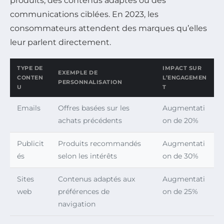
produits, des contenus adaptés ou des
communications ciblées. En 2023, les
consommateurs attendent des marques qu’elles
leur parlent directement.
TYPE DE
IMPACT SUR
EXEMPLE DE
CONTEN
L’ENGAGEMEN
PERSONNALISATION
U
T
Emails
Offres basées sur les
Augmentati
achats précédents
on de 20%
Publicit
Produits recommandés
Augmentati
és
selon les intérêts
on de 30%
Sites
Contenus adaptés aux
Augmentati
web
préférences de
on de 25%
navigation