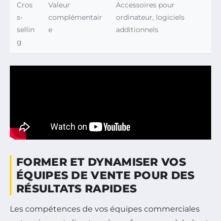
Cros
Valeur
Accessoires pour
s-
complémentair
ordinateur, logiciels
sellin
e
additionnels
g
FORMER ET DYNAMISER VOS
ÉQUIPES DE VENTE POUR DES
RÉSULTATS RAPIDES
Les compétences de vos équipes commerciales