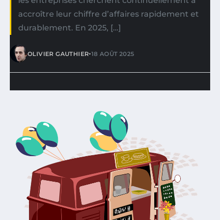
les entreprises cherchent continuellement à
accroître leur chiffre d’affaires rapidement et
durablement. En 2025, […]
•
OLIVIER GAUTHIER
18 AOÛT 2025