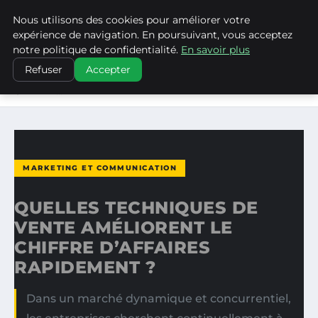
Nous utilisons des cookies pour améliorer votre
LA VANGUARDIA DEL SUR
expérience de navigation. En poursuivant, vous acceptez
notre politique de confidentialité.
En savoir plus
ACCUEIL
MARKETING ET COMMUNICATION
Refuser
Accepter
QUELLES TECHNIQUES DE VENTE AMÉLIORENT LE
CHIFFRE…
MARKETING ET COMMUNICATION
QUELLES TECHNIQUES DE
VENTE AMÉLIORENT LE
CHIFFRE D’AFFAIRES
RAPIDEMENT ?
Dans un marché dynamique et concurrentiel,