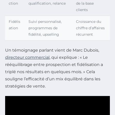
ction
qualification, relance
de la base
clients
Fidélis
Suivi personnalisé,
Croissance du
ation
programmes de
chiffre d’affaires
fidélité, upselling
récurrent
Un témoignage parlant vient de Marc Dubois,
directeur commercial
, qui explique : « Le
rééquilibrage entre prospection et fidélisation a
triplé nos résultats en quelques mois. » Cela
souligne l’efficacité d’un mix équilibré dans les
stratégies de vente.