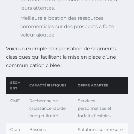
leurs attentes.
Meilleure allocation des ressources
commerciales sur des prospects à forte
valeur ajoutée.
Voici un exemple d’organisation de segments
classiques qui facilitent la mise en place d’une
communication ciblée :
SEGM
CARACTÉRISTIQUES
OFFRE ADAPTÉE
ENT
PME
Recherche de
Services
croissance rapide,
personnalisés et
budget limité
forfaits flexibles
Gran
Besoins
Solutions sur-mesure