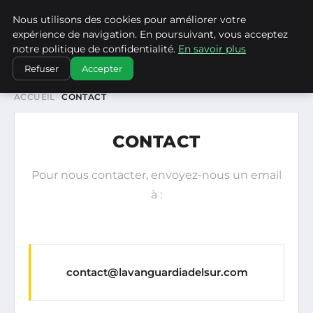
Nous utilisons des cookies pour améliorer votre
LA VANGUARDIA DEL SUR
expérience de navigation. En poursuivant, vous acceptez
notre politique de confidentialité.
En savoir plus
Refuser
Accepter
ACCUEIL
CONTACT
CONTACT
Pour nous contacter, envoyez-nous un email
à :
contact@lavanguardiadelsur.com