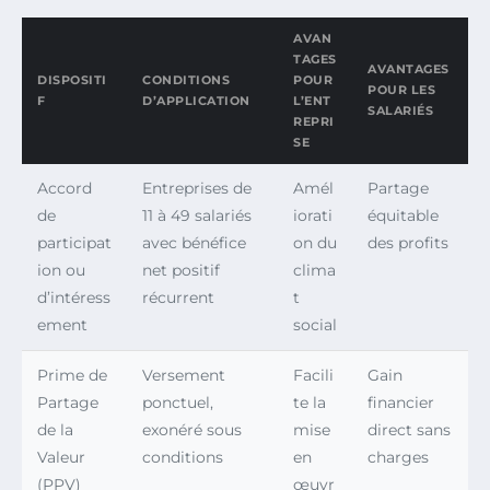
AVAN
TAGES
AVANTAGES
DISPOSITI
CONDITIONS
POUR
POUR LES
F
D’APPLICATION
L’ENT
SALARIÉS
REPRI
SE
Accord
Entreprises de
Amél
Partage
de
11 à 49 salariés
iorati
équitable
participat
avec bénéfice
on du
des profits
ion ou
net positif
clima
d’intéress
récurrent
t
ement
social
Prime de
Versement
Facili
Gain
Partage
ponctuel,
te la
financier
de la
exonéré sous
mise
direct sans
Valeur
conditions
en
charges
(PPV)
œuvr