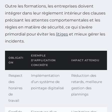
Outre les formations, les entreprises doivent
intégrer dans leur règlement intérieur des clauses
précisant les attentes comportementales et les
règles en matière de sécurité, ce qui s’avère
primordial pour éviter les
litiges
et mieux gérer les
incidents.
EXEMPLE
OBLIGATI
D’APPLICATION
IMPACT ATTENDU
ON
CONCRÈTE
Respect
Implémentation
Réduction des
des
d’un système de
retards, meilleure
horaires
pointage digitalisé
gestion des
de
plannings
travail
Confide
Signature d’un
Limitation des