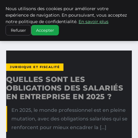
Nous utilisons des cookies pour améliorer votre
LA VANGUARDIA DEL SUR
expérience de navigation. En poursuivant, vous acceptez
notre politique de confidentialité.
En savoir plus
ACCUEIL
JURIDIQUE ET FISCALITÉ
Refuser
Accepter
QUELLES SONT LES OBLIGATIONS DES SALARIÉS EN…
JURIDIQUE ET FISCALITÉ
QUELLES SONT LES
OBLIGATIONS DES SALARIÉS
EN ENTREPRISE EN 2025 ?
En 2025, le monde professionnel est en pleine
mutation, avec des obligations salariées qui se
renforcent pour mieux encadrer la […]