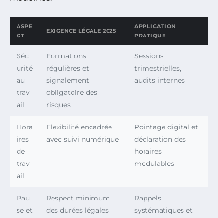
ASPE
APPLICATION
EXIGENCE LÉGALE 2025
CT
PRATIQUE
Séc
Formations
Sessions
urité
régulières et
trimestrielles,
au
signalement
audits internes
trav
obligatoire des
ail
risques
Hora
Flexibilité encadrée
Pointage digital et
ires
avec suivi numérique
déclaration des
de
horaires
trav
modulables
ail
Pau
Respect minimum
Rappels
se et
des durées légales
systématiques et