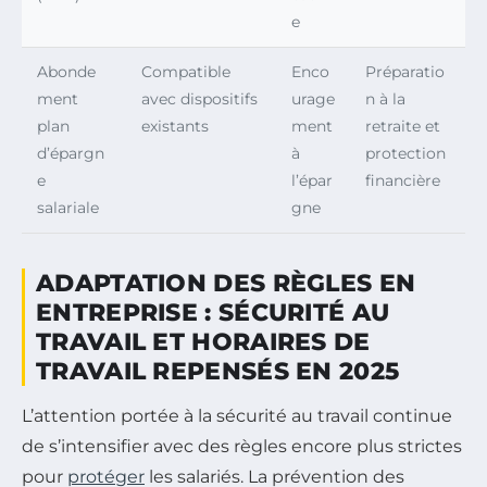
e
Abonde
Compatible
Enco
Préparatio
ment
avec dispositifs
urage
n à la
plan
existants
ment
retraite et
d’épargn
à
protection
e
l’épar
financière
salariale
gne
ADAPTATION DES RÈGLES EN
ENTREPRISE : SÉCURITÉ AU
TRAVAIL ET HORAIRES DE
TRAVAIL REPENSÉS EN 2025
L’attention portée à la sécurité au travail continue
de s’intensifier avec des règles encore plus strictes
pour
protéger
les salariés. La prévention des