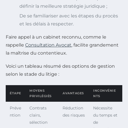
définir la meilleure stratégie juridique ;
De se familiariser avec les étapes du procès
et les délais à respecter.
Faire appel à un cabinet reconnu, comme le
rappelle
Consultation Avocat
, facilite grandement
la maîtrise du contentieux.
Voici un tableau résumé des options de gestion
selon le stade du litige :
MOYENS
INCONVÉNIE
ÉTAPE
AVANTAGES
PRIVILÉGIÉS
NTS
Préve
Contrats
Réduction
Nécessite
ntion
clairs,
des risques
du temps et
sélection
de