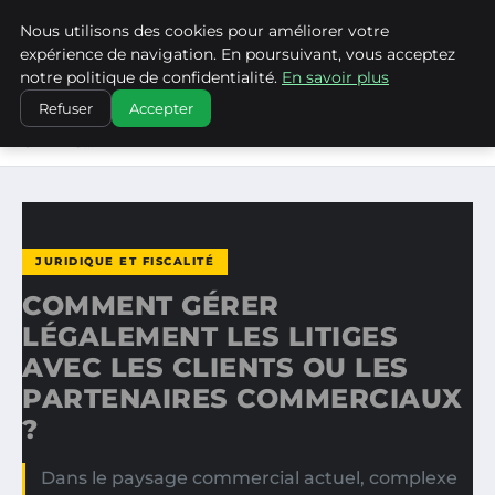
Nous utilisons des cookies pour améliorer votre
LA VANGUARDIA DEL SUR
expérience de navigation. En poursuivant, vous acceptez
notre politique de confidentialité.
En savoir plus
ACCUEIL
JURIDIQUE ET FISCALITÉ
Refuser
Accepter
COMMENT GÉRER LÉGALEMENT LES LITIGES AVEC LES
CLIENTS…
JURIDIQUE ET FISCALITÉ
COMMENT GÉRER
LÉGALEMENT LES LITIGES
AVEC LES CLIENTS OU LES
PARTENAIRES COMMERCIAUX
?
Dans le paysage commercial actuel, complexe