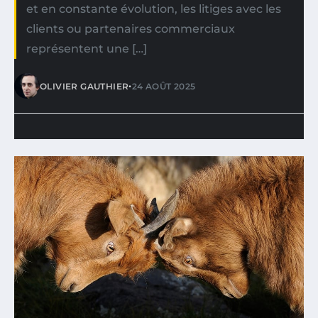
et en constante évolution, les litiges avec les
clients ou partenaires commerciaux
représentent une […]
•
OLIVIER GAUTHIER
24 AOÛT 2025