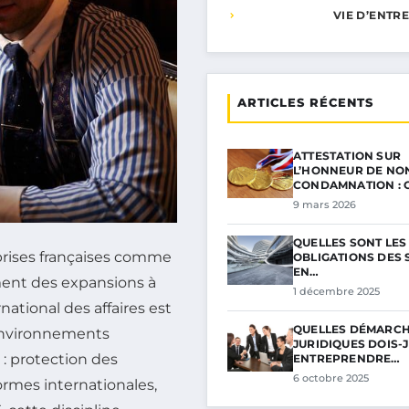
VIE D’ENTR
ARTICLES RÉCENTS
ATTESTATION SUR
L’HONNEUR DE NO
CONDAMNATION : 
9 mars 2026
QUELLES SONT LES
rises françaises comme
OBLIGATIONS DES 
EN…
ment des expansions à
1 décembre 2025
national des affaires est
QUELLES DÉMARC
 environnements
JURIDIQUES DOIS-
: protection des
ENTREPRENDRE…
6 octobre 2025
ormes internationales,