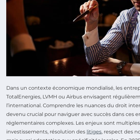
Dans un contexte économique mondialisé, les entrep
TotalEnergies, LVMH ou Airbus envisagent régulière
l’international. Comprendre les nuances du droit inter
devenu crucial pour naviguer avec succès dans ces
réglementaires complexes. Les enjeux sont multiples 
investissements, résolution des
litiges
, respect des n