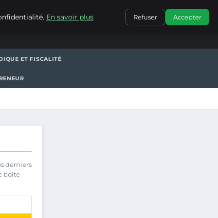
CONTACT
nfidentialité.
En savoir plus
Refuser
Accepter
DIQUE ET FISCALITÉ
PRENEUR
os derniers
e boîte