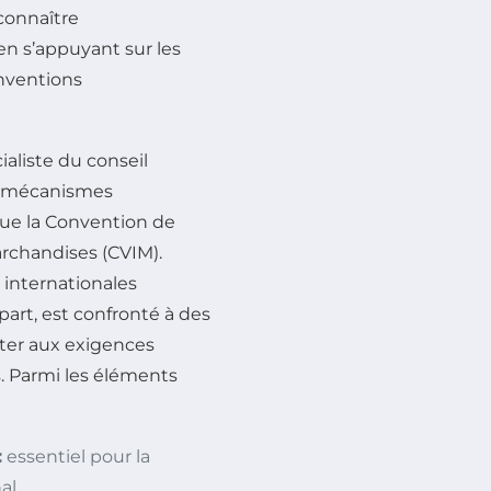
 connaître
en s’appuyant sur les
onventions
aliste du conseil
s mécanismes
que la Convention de
archandises (CVIM).
 internationales
 part, est confronté à des
ter aux exigences
es. Parmi les éléments
:
essentiel pour la
al.