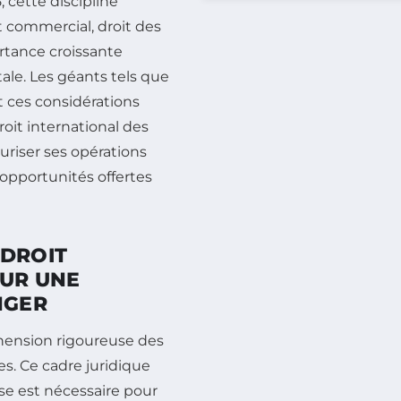
, cette discipline
t commercial, droit des
rtance croissante
ale. Les géants tels que
 ces considérations
roit international des
curiser ses opérations
 opportunités offertes
 DROIT
OUR UNE
NGER
hension rigoureuse des
res. Ce cadre juridique
ise est nécessaire pour