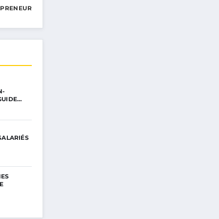
EPRENEUR
N-
GUIDE…
SALARIÉS
HES
JE