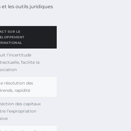
et les outils juridiques
ACT SUR LE
ELOPPEMENT
ERNATIONAL
it l’incertitude
ractuelle, facilite la
ociation
te résolution des
érends, rapidité
tection des capitaux
tre l’expropriation
sive