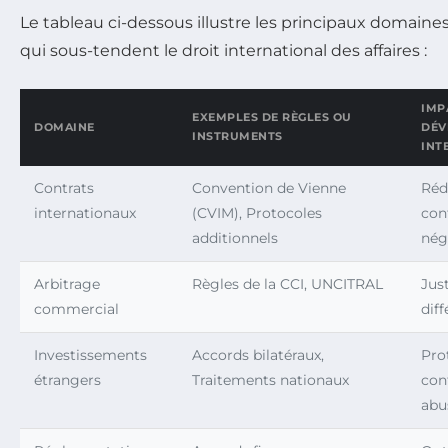
Le tableau ci-dessous illustre les principaux domaines 
qui sous-tendent le droit international des affaires :
IMP
EXEMPLES DE RÈGLES OU
DOMAINE
DÉV
INSTRUMENTS
INT
Contrats
Convention de Vienne
Rédu
internationaux
(CVIM), Protocoles
cont
additionnels
nég
Arbitrage
Règles de la CCI, UNCITRAL
Jus
commercial
diff
Investissements
Accords bilatéraux,
Pro
étrangers
Traitements nationaux
con
abu