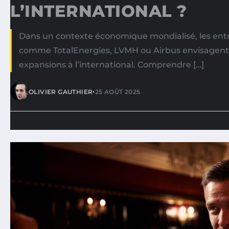
L’INTERNATIONAL ?
Dans un contexte économique mondialisé, les entr
comme TotalEnergies, LVMH ou Airbus envisagent
expansions à l’international. Comprendre […]
•
OLIVIER GAUTHIER
25 AOÛT 2025